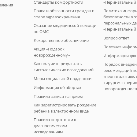
Стандарты комфортности
«Перинатальный 
еления
Права и обязанности граждан в
Политика инфор
сфере здравоохранения
безопасности в 
персональных д
Оказание медицинской помощи
«Перинатальный 
по ОМС
Вопрос-ответ
Лекарственное обеспечение
Полезная инфор
Акция «Подарок
новорожденному»
Информация для 
Как получить результаты
Порядок внедрен
гистологических исследований
рекомендаций п
«неонатология», 
Меры социальной поддержки
хирургия в пери
Информация об абортах
новорожденност
Правила записи на прием
Как зарегистрировать рождение
ребёнка в электронном виде
Правила подготовки к
диагностическим
исследованиям