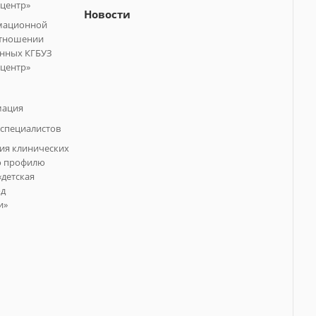
центр»
Новости
мационной
отношении
анных КГБУЗ
центр»
мация
специалистов
ия клинических
о профилю
«детская
од
и»