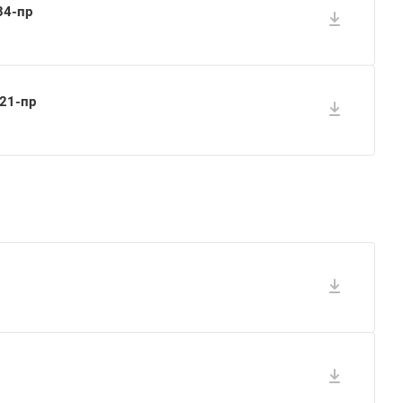
34-пр
521-пр