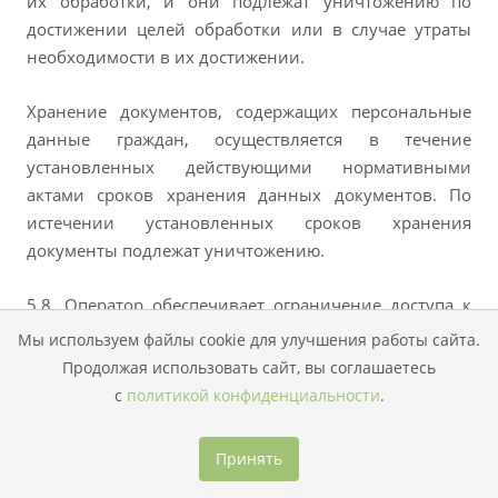
их обработки, и они подлежат уничтожению по
достижении целей обработки или в случае утраты
необходимости в их достижении.
Хранение документов, содержащих персональные
данные граждан, осуществляется в течение
установленных действующими нормативными
актами сроков хранения данных документов. По
истечении установленных сроков хранения
документы подлежат уничтожению.
5.8. Оператор обеспечивает ограничение доступа к
персональным данным граждан лицам, не
Мы используем файлы cookie для улучшения работы сайта.
уполномоченным Федеральным законодательством,
Продолжая использовать сайт, вы соглашаетесь
либо Оператором для получения соответствующих
с
политикой конфиденциальности
.
сведений.
Принять
Доступ к персональным данным граждан имеют