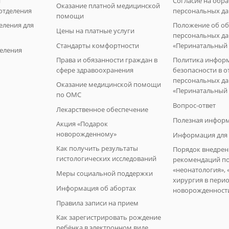
и
Согласие на обр
Оказание платной медицинской
отделения
персональных да
помощи
еления для
Положение об о
Цены на платные услуги
персональных да
Стандарты комфортности
«Перинатальный 
еления
Права и обязанности граждан в
Политика инфор
сфере здравоохранения
безопасности в 
персональных д
Оказание медицинской помощи
«Перинатальный 
по ОМС
Вопрос-ответ
Лекарственное обеспечение
Полезная инфор
Акция «Подарок
новорожденному»
Информация для 
Как получить результаты
Порядок внедрен
гистологических исследований
рекомендаций п
«неонатология», 
Меры социальной поддержки
хирургия в пери
Информация об абортах
новорожденност
Правила записи на прием
Как зарегистрировать рождение
ребёнка в электронном виде