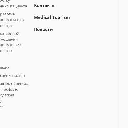
аботку
Контакты
нных пациента
бработке
Medical Tourism
нных в КГБУЗ
центр»
Новости
мационной
отношении
анных КГБУЗ
центр»
мация
специалистов
ия клинических
о профилю
«детская
од
и»