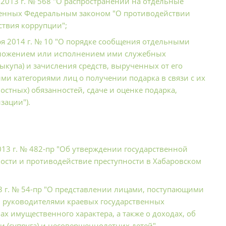
2013 г. № 568 "О распространении на отдельные
вленных Федеральным законом "О противодействии
твия коррупции";
я 2014 г. № 10 "О порядке сообщения отдельными
положением или исполнением ими служебных
ыкупа) и зачисления средств, вырученных от его
и категориями лиц о получении подарка в связи с их
тных) обязанностей, сдаче и оценке подарка,
зации").
013 г. № 482-пр "Об утверждении государственной
ости и противодействие преступности в Хабаровском
3 г. № 54-пр "О представлении лицами, поступающими
, руководителями краевых государственных
х имущественного характера, а также о доходах, об
и (супруга) и несовершеннолетних детей"