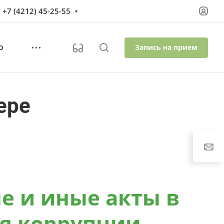
+7 (4212) 45-25-55
Запись на прием
О
ере
 и иные акты в
я коррупции