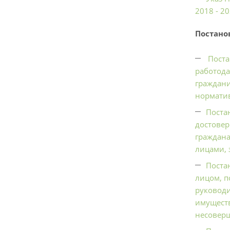
2018 - 2
Постано
Поста
работода
граждани
нормати
Поста
достовер
граждана
лицами,
Поста
лицом, п
руководи
имуществ
несоверш