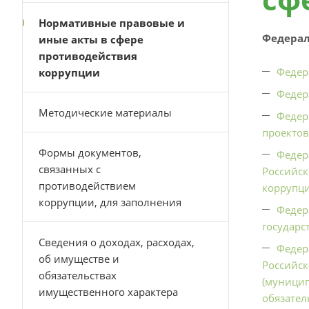
Нормативные правовые и
Федерал
иные акты в сфере
противодействия
Федер
коррупции
Федер
Методические материалы
Федер
проектов
Формы документов,
Федер
связанных с
Российск
противодействием
коррупци
коррупции, для заполнения
Федер
государс
Cведения о доходах, расходах,
Федер
об имуществе и
Российск
обязательствах
(муницип
имущественного характера
обязател