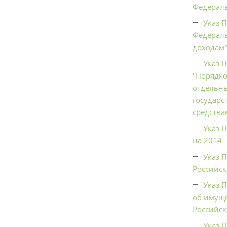
Федераль
Указ 
Федераль
доходам"
Указ 
"Порядко
отдельны
государс
средства
Указ 
на 2014 -
Указ 
Российск
Указ 
об имуще
Российско
Указ 