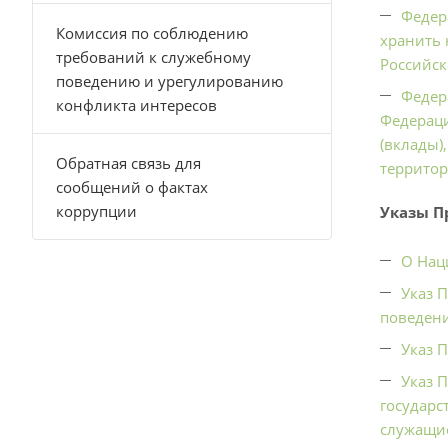
Федер
Комиссия по соблюдению
хранить 
требований к служебному
Российск
поведению и урегулированию
Федер
конфликта интересов
Федераци
(вклады)
Обратная связь для
территор
сообщений о фактах
коррупции
Указы П
О Нац
Указ 
поведени
Указ 
Указ 
государс
служащие