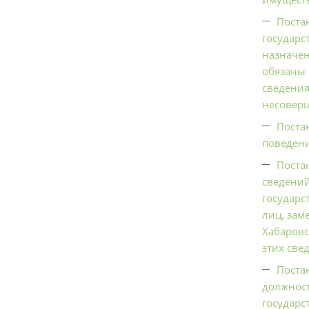
Поста
государс
назначен
обязаны 
сведения
несовер
Поста
поведени
Поста
сведений
государс
лиц, зам
Хабаровс
этих све
Поста
должност
государс