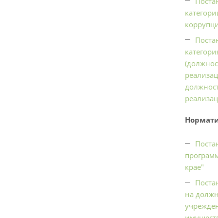
Поста
категори
коррупци
Поста
категори
(должнос
реализац
должност
реализац
Нормати
Поста
программ
крае"
Поста
на должн
учрежден
имуществ