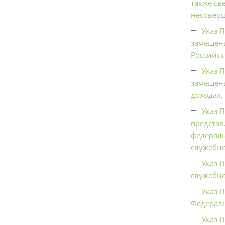
также св
несоверш
Указ 
замещени
Российск
Указ 
замещен
доходах,
Указ 
представ
федерал
служебн
Указ 
служебно
Указ 
Федераль
Указ 