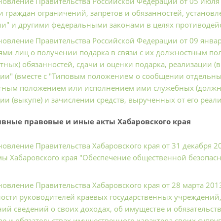
новление Правительства Российской Федерации от 05 июля 
и граждан ограничений, запретов и обязанностей, устано
и" и другими федеральными законами в целях противодейс
новление Правительства Российской Федерации от 09 январ
ями лиц о получении подарка в связи с их должностным 
тных) обязанностей, сдачи и оценки подарка, реализации (в
ии" (вместе с "Типовым положением о сообщении отдельным
ным положением или исполнением ими служебных (должнос
ии (выкупе) и зачислении средств, вырученных от его реали
вные правовые и иные акты Хабаровского края
новление Правительства Хабаровского края от 31 декабря 2
ы Хабаровского края "Обеспечение общественной безопасн
новление Правительства Хабаровского края от 28 марта 201
ости руководителей краевых государственных учреждений
ий сведений о своих доходах, об имуществе и обязательства
е и обязательствах имущественного характера своих супруг