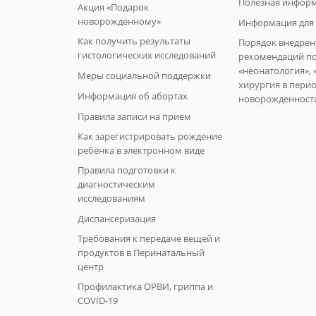
Полезная инфор
Акция «Подарок
новорожденному»
Информация для 
Как получить результаты
Порядок внедрен
гистологических исследований
рекомендаций п
«неонатология», 
Меры социальной поддержки
хирургия в пери
Информация об абортах
новорожденност
Правила записи на прием
Как зарегистрировать рождение
ребёнка в электронном виде
Правила подготовки к
диагностическим
исследованиям
Диспансеризация
Требования к передаче вещей и
продуктов в Перинатальный
центр
Профилактика ОРВИ, гриппа и
COVID-19