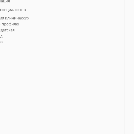
мация
специалистов
ия клинических
о профилю
«детская
од
и»