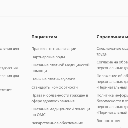
Пациентам
Справочная 
еления для
Специальные оце
Правила госпитализации
труда
Партнерские роды
и
Согласие на обр
Оказание платной медицинской
отделения
персональных да
помощи
еления для
Положение об о
Цены на платные услуги
персональных да
Стандарты комфортности
«Перинатальный 
еления
Права и обязанности граждан в
Политика инфор
сфере здравоохранения
безопасности в 
персональных д
Оказание медицинской помощи
«Перинатальный 
по ОМС
Вопрос-ответ
Лекарственное обеспечение