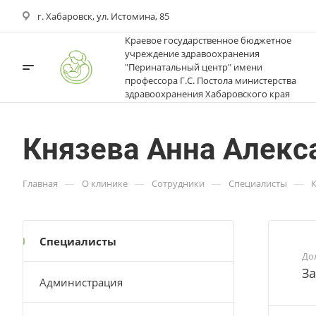
г. Хабаровск, ул. Истомина, 85
Краевое государственное бюджетное
учреждение здравоохранения
"Перинатальный центр" имени
профессора Г.С. Постола министерства
здравоохранения Хабаровского края
Князева Анна Алекс
—
—
—
—
Главная
О клинике
Сотрудники
Специалисты
К
Специалисты
До
З
Администрация