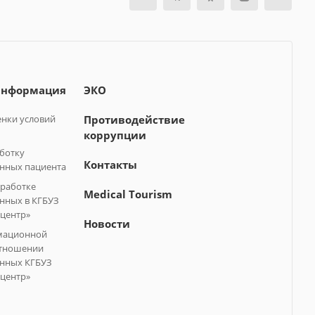
информация
ЭКО
нки условий
Противодействие
коррупции
аботку
Контакты
нных пациента
бработке
Medical Tourism
нных в КГБУЗ
центр»
Новости
мационной
отношении
анных КГБУЗ
центр»