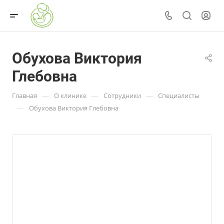
Обухова Виктория
Глебовна
—
—
—
Главная
О клинике
Сотрудники
Специалисты
—
Обухова Виктория Глебовна