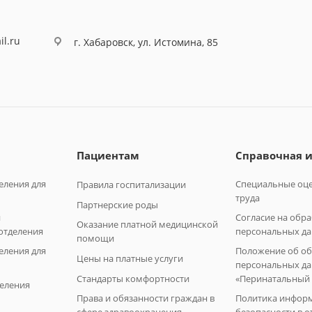
il.ru
г. Хабаровск, ул. Истомина, 85
Пациентам
Справочная 
еления для
Специальные оце
Правила госпитализации
труда
Партнерские роды
и
Согласие на обр
Оказание платной медицинской
отделения
персональных да
помощи
еления для
Положение об о
Цены на платные услуги
персональных да
Стандарты комфортности
«Перинатальный 
еления
Права и обязанности граждан в
Политика инфор