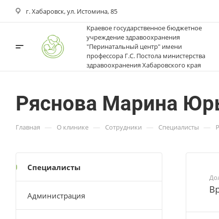
г. Хабаровск, ул. Истомина, 85
Краевое государственное бюджетное
учреждение здравоохранения
"Перинатальный центр" имени
профессора Г.С. Постола министерства
здравоохранения Хабаровского края
Ряснова Марина Юр
—
—
—
—
Главная
О клинике
Сотрудники
Специалисты
Специалисты
До
Вр
Администрация