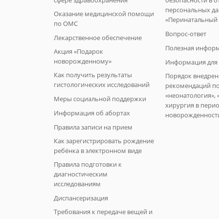
сфере здравоохранения
безопасности в 
персональных д
Оказание медицинской помощи
«Перинатальный 
по ОМС
Вопрос-ответ
Лекарственное обеспечение
Полезная инфор
Акция «Подарок
новорожденному»
Информация для 
Как получить результаты
Порядок внедрен
гистологических исследований
рекомендаций п
«неонатология», 
Меры социальной поддержки
хирургия в пери
Информация об абортах
новорожденност
Правила записи на прием
Как зарегистрировать рождение
ребёнка в электронном виде
Правила подготовки к
диагностическим
исследованиям
Диспансеризация
Требования к передаче вещей и