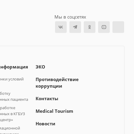
Мы в соцсетях
информация
ЭКО
нки условий
Противодействие
коррупции
аботку
Контакты
нных пациента
бработке
Medical Tourism
нных в КГБУЗ
центр»
Новости
мационной