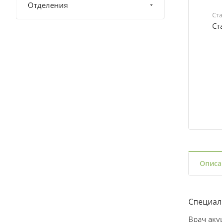
Отделения
Ст
Ст
Описа
Специал
Врач аку