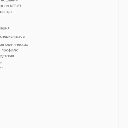
отношении
анных КГБУЗ
центр»
мация
специалистов
ия клинических
о профилю
«детская
од
и»