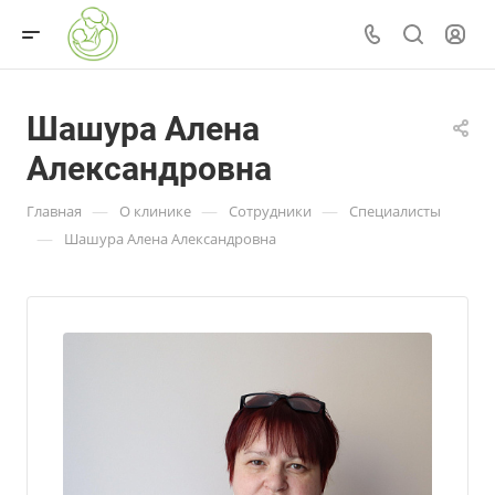
Шашура Алена
Александровна
—
—
—
Главная
О клинике
Сотрудники
Специалисты
—
Шашура Алена Александровна